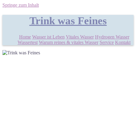
Springe zum Inhalt
Trink was Feines
Home
Wasser ist Leben
Vitales Wasser
Hydrogen Wasser
Wassertest
Warum reines & vitales Wasser
Service
Kontakt